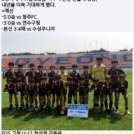
내년을 더욱 기대하게 했다.
*예선
-5:0승 vs 청주FC
-3:0승 vs 연수구청
-본선 3:4패 vs 수성주니어
FOS 고척 U-12 천성권 감독은