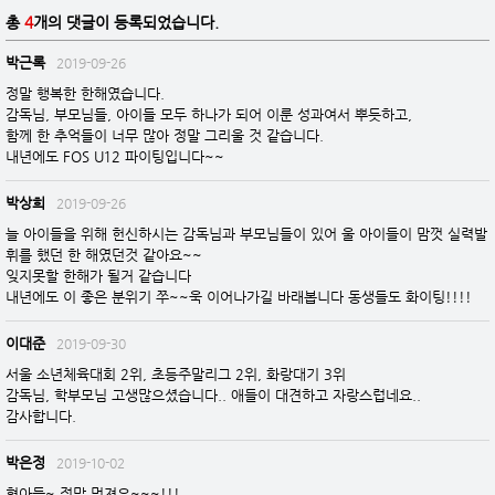
총
4
개의 댓글이 등록되었습니다.
박근록
2019-09-26
정말 행복한 한해였습니다.
감독님, 부모님들, 아이들 모두 하나가 되어 이룬 성과여서 뿌듯하고,
함께 한 추억들이 너무 많아 정말 그리울 것 같습니다.
내년에도 FOS U12 파이팅입니다~~
박상희
2019-09-26
늘 아이들을 위해 헌신하시는 감독님과 부모님들이 있어 울 아이들이 맘껏 실력발
휘를 했던 한 해였던것 같아요~~
잊지못할 한해가 될거 같습니다
내년에도 이 좋은 분위기 쭈~~욱 이어나가길 바래봅니다 동생들도 화이팅!!!!
이대준
2019-09-30
서울 소년체육대회 2위, 초등주말리그 2위, 화랑대기 3위
감독님, 학부모님 고생많으셨습니다.. 애들이 대견하고 자랑스럽네요..
감사합니다.
박은정
2019-10-02
형아들~ 정말 멋져요~~~!!!