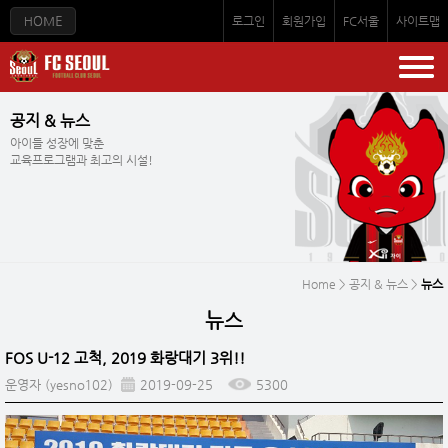
로그인
회원가입
FC서울
사이트맵
공지 & 뉴스
아이들 성장에 맞춘
교육프로그램과 최고의 시설!
Home > 공지 & 뉴스 >
뉴스
뉴스
FOS U-12 고척, 2019 화랑대기 3위!!
운영자 (yesno102)
2019-09-25
5300